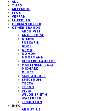
ALL
THPG
ARTEMIDE
FLOS
VERPAN
LUCEPLAN
HERMAN MILLER
OTHER BRANDS
ARCHIVIST
ANGLEPOISE
B-LINE
FOSCARINI
GUBI
NEMO
NOMON
MOORMANN
RICHARD LAMPERT
MARTINELLI LUCE
MIDGARD
OLUCE
SANTA&COLE
SPECTRUM
TECTA
TECNO
VIVIA
WILDE SPIETH
WASTBERG
TOMDIXON
INFO
ABOUT US