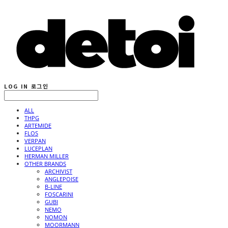
LOG IN
로그인
ALL
THPG
ARTEMIDE
FLOS
VERPAN
LUCEPLAN
HERMAN MILLER
OTHER BRANDS
ARCHIVIST
ANGLEPOISE
B-LINE
FOSCARINI
GUBI
NEMO
NOMON
MOORMANN