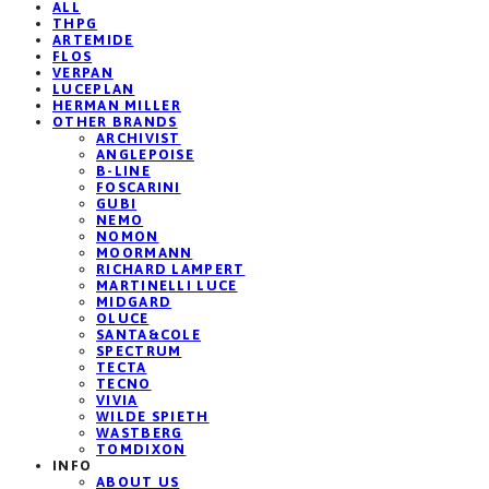
ALL
THPG
ARTEMIDE
FLOS
VERPAN
LUCEPLAN
HERMAN MILLER
OTHER BRANDS
ARCHIVIST
ANGLEPOISE
B-LINE
FOSCARINI
GUBI
NEMO
NOMON
MOORMANN
RICHARD LAMPERT
MARTINELLI LUCE
MIDGARD
OLUCE
SANTA&COLE
SPECTRUM
TECTA
TECNO
VIVIA
WILDE SPIETH
WASTBERG
TOMDIXON
INFO
ABOUT US