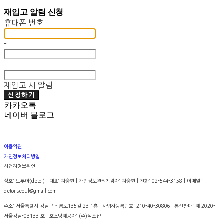
재입고 알림 신청
휴대폰 번호
-
-
재입고 시 알림
신청하기
카카오톡
네이버 블로그
이용약관
개인정보처리방침
사업자정보확인
상호: 드투아(detoi) | 대표: 차승현 | 개인정보관리책임자: 차승현 | 전화: 02-544-3158 | 이메일:
detoi.seoul@gmail.com
주소: 서울특별시 강남구 선릉로135길 23 1층 | 사업자등록번호:
210-40-30806
| 통신판매:
제 2020-
서울강남-03133 호
| 호스팅제공자: (주)식스샵