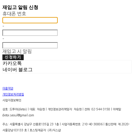
재입고 알림 신청
휴대폰 번호
-
-
재입고 시 알림
신청하기
카카오톡
네이버 블로그
이용약관
개인정보처리방침
사업자정보확인
상호: 드투아(detoi) | 대표: 차승현 | 개인정보관리책임자: 차승현 | 전화: 02-544-3158 | 이메일:
detoi.seoul@gmail.com
주소: 서울특별시 강남구 선릉로135길 23 1층 | 사업자등록번호:
210-40-30806
| 통신판매:
제 2020-
서울강남-03133 호
| 호스팅제공자: (주)식스샵