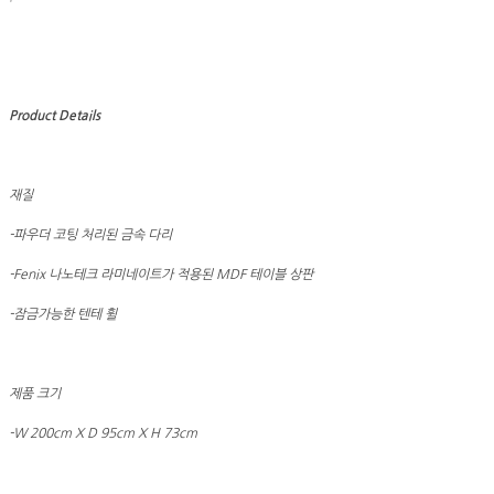
Product Details
재질
-파우더 코팅 처리된 금속 다리
-Fenix 나노테크 라미네이트가 적용된 MDF 테이블 상판
-잠금가능한 텐테 휠
제품 크기
-W 200cm X D 95cm X H 73cm