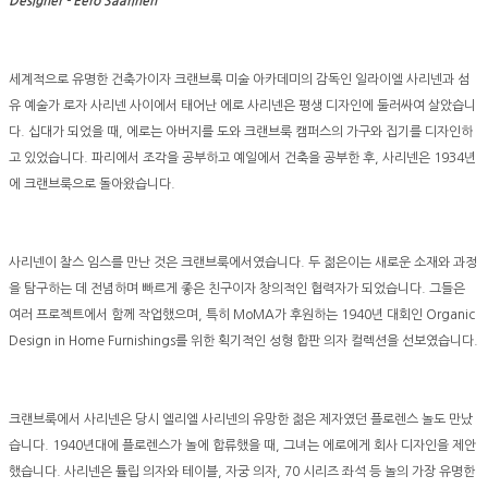
Designer -
Eero Saarinen
세계적으로 유명한 건축가이자 크랜브룩 미술 아카데미의 감독인 일라이엘 사리넨과 섬
유 예술가 로자 사리넨 사이에서 태어난 에로 사리넨은 평생 디자인에 둘러싸여 살았습니
다. 십대가 되었을 때, 에로는 아버지를 도와 크랜브룩 캠퍼스의 가구와 집기를 디자인하
고 있었습니다. 파리에서 조각을 공부하고 예일에서 건축을 공부한 후, 사리넨은 1934년
에 크랜브룩으로 돌아왔습니다.
사리넨이 찰스 임스를 만난 것은 크랜브룩에서였습니다. 두 젊은이는 새로운 소재와 과정
을 탐구하는 데 전념하며 빠르게 좋은 친구이자 창의적인 협력자가 되었습니다. 그들은
여러 프로젝트에서 함께 작업했으며, 특히 MoMA가 후원하는 1940년 대회인 Organic
Design in Home Furnishings를 위한 획기적인 성형 합판 의자 컬렉션을 선보였습니다.
크랜브룩에서 사리넨은 당시 엘리엘 사리넨의 유망한 젊은 제자였던 플로렌스 놀도 만났
습니다. 1940년대에 플로렌스가 놀에 합류했을 때, 그녀는 에로에게 회사 디자인을 제안
했습니다. 사리넨은 튤립 의자와 테이블, 자궁 의자, 70 시리즈 좌석 등 놀의 가장 유명한