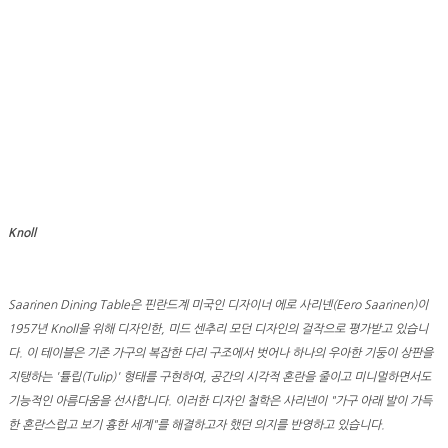
Knoll
Saarinen Dining Table은 핀란드계 미국인 디자이너 에로 사리넨(Eero Saarinen)이
1957년 Knoll을 위해 디자인한, 미드 센추리 모던 디자인의 걸작으로 평가받고 있습니
다. 이 테이블은 기존 가구의 복잡한 다리 구조에서 벗어나 하나의 우아한 기둥이 상판을
지탱하는 '튤립(Tulip)' 형태를 구현하여, 공간의 시각적 혼란을 줄이고 미니멀하면서도
기능적인 아름다움을 선사합니다. 이러한 디자인 철학은 사리넨이 "가구 아래 발이 가득
한 혼란스럽고 보기 흉한 세계"를 해결하고자 했던 의지를 반영하고 있습니다.