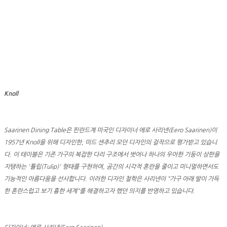
Knoll
Saarinen Dining Table은 핀란드계 미국인 디자이너 에로 사리넨(Eero Saarinen)이
1957년 Knoll을 위해 디자인한, 미드 센추리 모던 디자인의 걸작으로 평가받고 있습니
다. 이 테이블은 기존 가구의 복잡한 다리 구조에서 벗어나 하나의 우아한 기둥이 상판을
지탱하는 '튤립(Tulip)' 형태를 구현하여, 공간의 시각적 혼란을 줄이고 미니멀하면서도
기능적인 아름다움을 선사합니다. 이러한 디자인 철학은 사리넨이 "가구 아래 발이 가득
한 혼란스럽고 보기 흉한 세계"를 해결하고자 했던 의지를 반영하고 있습니다.