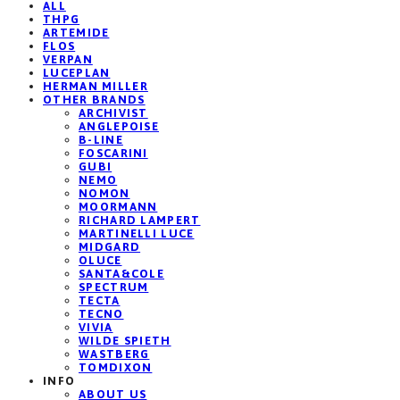
ALL
THPG
ARTEMIDE
FLOS
VERPAN
LUCEPLAN
HERMAN MILLER
OTHER BRANDS
ARCHIVIST
ANGLEPOISE
B-LINE
FOSCARINI
GUBI
NEMO
NOMON
MOORMANN
RICHARD LAMPERT
MARTINELLI LUCE
MIDGARD
OLUCE
SANTA&COLE
SPECTRUM
TECTA
TECNO
VIVIA
WILDE SPIETH
WASTBERG
TOMDIXON
INFO
ABOUT US