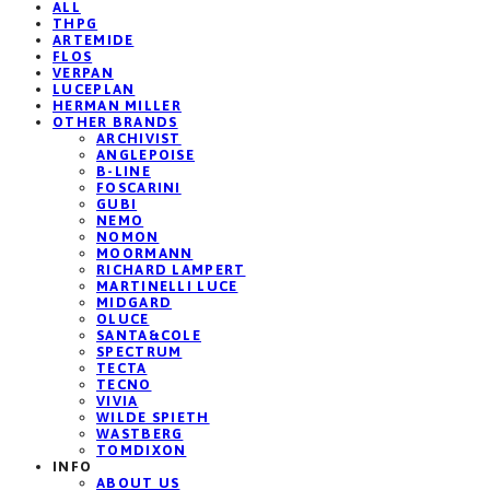
ALL
THPG
ARTEMIDE
FLOS
VERPAN
LUCEPLAN
HERMAN MILLER
OTHER BRANDS
ARCHIVIST
ANGLEPOISE
B-LINE
FOSCARINI
GUBI
NEMO
NOMON
MOORMANN
RICHARD LAMPERT
MARTINELLI LUCE
MIDGARD
OLUCE
SANTA&COLE
SPECTRUM
TECTA
TECNO
VIVIA
WILDE SPIETH
WASTBERG
TOMDIXON
INFO
ABOUT US