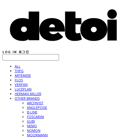
LOG IN
로그인
ALL
THPG
ARTEMIDE
FLOS
VERPAN
LUCEPLAN
HERMAN MILLER
OTHER BRANDS
ARCHIVIST
ANGLEPOISE
B-LINE
FOSCARINI
GUBI
NEMO
NOMON
MOORMANN