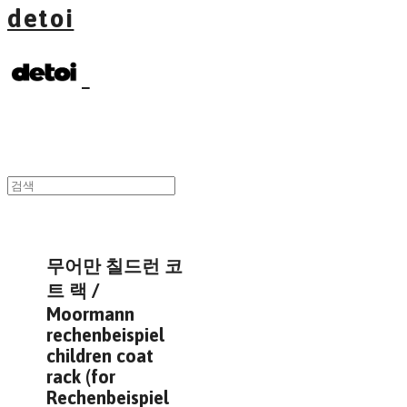
detoi
무어만 칠드런 코
트 랙 /
Moormann
rechenbeispiel
children coat
rack (for
Rechenbeispiel