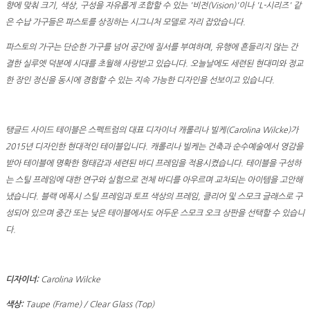
향에 맞춰 크기, 색상, 구성을 자유롭게 조합할 수 있는 '비전(Vision)'이나 'L-시리즈' 같
은 수납 가구들은 파스토를 상징하는 시그니처 모델로 자리 잡았습니다.
파스토의 가구는 단순한 가구를 넘어 공간에 질서를 부여하며, 유행에 흔들리지 않는 간
결한 실루엣 덕분에 시대를 초월해 사랑받고 있습니다. 오늘날에도 세련된 현대미와 정교
한 장인 정신을 동시에 경험할 수 있는 지속 가능한 디자인을 선보이고 있습니다.
탱글드 사이드 테이블은 스펙트럼의 대표 디자이너 캐롤리나 빌케(Carolina Wilcke)가
2015년 디자인한 현대적인 테이블입니다. 캐롤리나 빌케는 건축과 순수예술에서 영감을
받아 테이블에 명확한 형태감과 세련된 바디 프레임을 적용시켰습니다. 테이블을 구성하
는 스틸 프레임에 대한 연구와 실험으로 전체 바디를 아우르며 교차되는 아이템을 고안해
냈습니다. 블랙 에폭시 스틸 프레임과 토프 색상의 프레임, 클리어 및 스모크 글래스로 구
성되어 있으며 중간 또는 낮은 테이블에서도 어두운 스모크 오크 상판을 선택할 수 있습니
다.
디자이너:
Carolina Wilcke
색상:
Taupe (Frame) / Clear Glass (Top)