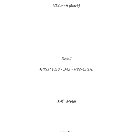
V34 matt (Black)
Detail
사이즈 :
W50 * D42 * H83/45(SH)
소재 : Metal