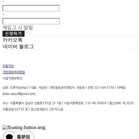
-
-
재입고 시 알림
신청하기
카카오톡
네이버 블로그
이용약관
개인정보처리방침
사업자정보확인
상호: 드투아(detoi) | 대표: 차승현 | 개인정보관리책임자: 차승현 | 전화: 02-544-3158 | 이메일:
detoi.seoul@gmail.com
주소: 서울특별시 강남구 선릉로135길 23 1층 | 사업자등록번호:
210-40-30806
| 통신판매:
제 2020-
서울강남-03133 호
| 호스팅제공자: (주)식스샵