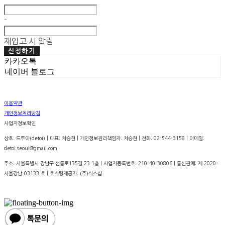
-
재입고 시 알림
신청하기
카카오톡
네이버 블로그
이용약관
개인정보처리방침
사업자정보확인
상호: 드투아(detoi) | 대표: 차승현 | 개인정보관리책임자: 차승현 | 전화: 02-544-3158 | 이메일:
detoi.seoul@gmail.com
주소: 서울특별시 강남구 선릉로135길 23 1층 | 사업자등록번호:
210-40-30806
| 통신판매:
제 2020-
서울강남-03133 호
| 호스팅제공자: (주)식스샵