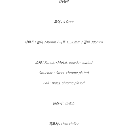
Detail
도어 :
4 Door
사이즈 :
높이 740mm / 가로 1536mm / 깊이 386mm
소재 :
Panels - Metal, powder coated
Structure - Steel, chrome plated
Ball - Brass, chrome plated
원산지 :
스위스
제조사 :
Usm Haller