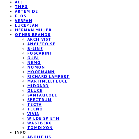
ALL
THPG
ARTEMIDE
FLOS
VERPAN
LUCEPLAN
HERMAN MILLER
OTHER BRANDS
ARCHIVIST
ANGLEPOISE
B-LINE
FOSCARINI
GUBI
NEMO
NOMON
MOORMANN
RICHARD LAMPERT
MARTINELLI LUCE
MIDGARD
OLUCE
SANTA&COLE
SPECTRUM
TECTA
TECNO
VIVIA
WILDE SPIETH
WASTBERG
TOMDIXON
INFO
ABOUT US