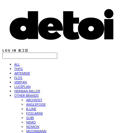
LOG IN
로그인
ALL
THPG
ARTEMIDE
FLOS
VERPAN
LUCEPLAN
HERMAN MILLER
OTHER BRANDS
ARCHIVIST
ANGLEPOISE
B-LINE
FOSCARINI
GUBI
NEMO
NOMON
MOORMANN