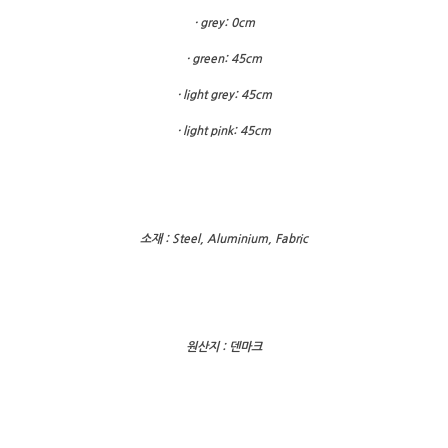
· grey: 0cm
· green: 45cm
· light grey: 45cm
· light pink: 45cm
소재 : Steel, Aluminium, Fabric
원산지 : 덴마크