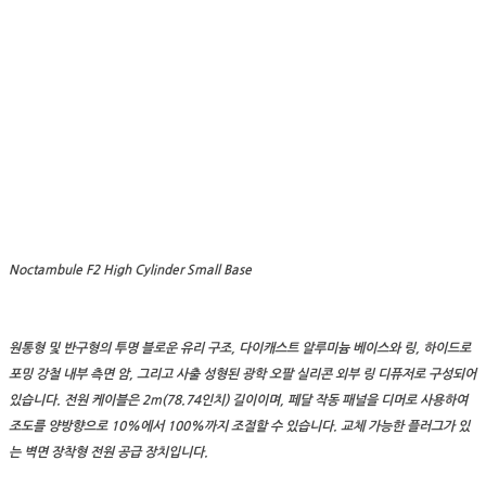
Noctambule F2 High Cylinder Small Base
원통형 및 반구형의 투명 블로운 유리 구조, 다이캐스트 알루미늄 베이스와 링, 하이드로
포밍 강철 내부 측면 암, 그리고 사출 성형된 광학 오팔 실리콘 외부 링 디퓨저로 구성되어
있습니다. 전원 케이블은 2m(78.74인치) 길이이며, 페달 작동 패널을 디머로 사용하여
조도를 양방향으로 10%에서 100%까지 조절할 수 있습니다. 교체 가능한 플러그가 있
는 벽면 장착형 전원 공급 장치입니다.