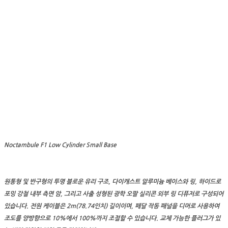
Noctambule F1 Low Cylinder Small Base
원통형 및 반구형의 투명 블로운 유리 구조, 다이캐스트 알루미늄 베이스와 링, 하이드로
포밍 강철 내부 측면 암, 그리고 사출 성형된 광학 오팔 실리콘 외부 링 디퓨저로 구성되어
있습니다. 전원 케이블은 2m(78.74인치) 길이이며, 페달 작동 패널을 디머로 사용하여
조도를 양방향으로 10%에서 100%까지 조절할 수 있습니다. 교체 가능한 플러그가 있