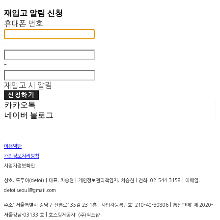
재입고 알림 신청
휴대폰 번호
-
-
재입고 시 알림
신청하기
카카오톡
네이버 블로그
이용약관
개인정보처리방침
사업자정보확인
상호: 드투아(detoi) | 대표: 차승현 | 개인정보관리책임자: 차승현 | 전화: 02-544-3158 | 이메일:
detoi.seoul@gmail.com
주소: 서울특별시 강남구 선릉로135길 23 1층 | 사업자등록번호:
210-40-30806
| 통신판매:
제 2020-
서울강남-03133 호
| 호스팅제공자: (주)식스샵