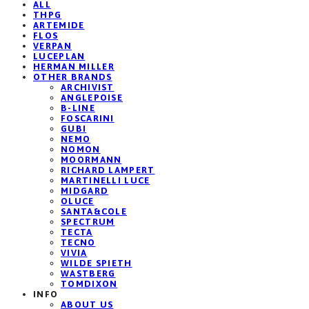
ALL
THPG
ARTEMIDE
FLOS
VERPAN
LUCEPLAN
HERMAN MILLER
OTHER BRANDS
ARCHIVIST
ANGLEPOISE
B-LINE
FOSCARINI
GUBI
NEMO
NOMON
MOORMANN
RICHARD LAMPERT
MARTINELLI LUCE
MIDGARD
OLUCE
SANTA&COLE
SPECTRUM
TECTA
TECNO
VIVIA
WILDE SPIETH
WASTBERG
TOMDIXON
INFO
ABOUT US