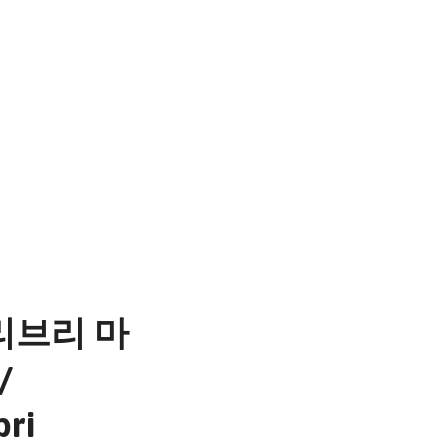
리브리 마
/
bri