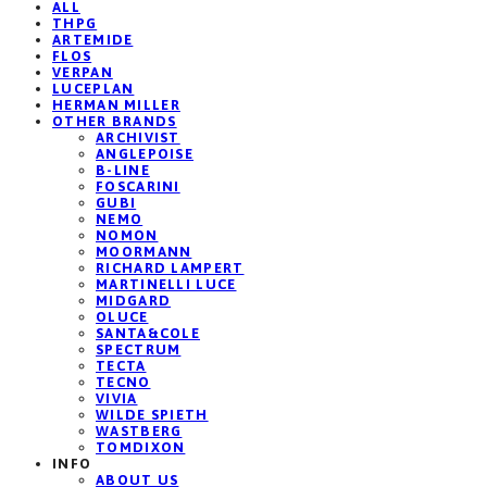
ALL
THPG
ARTEMIDE
FLOS
VERPAN
LUCEPLAN
HERMAN MILLER
OTHER BRANDS
ARCHIVIST
ANGLEPOISE
B-LINE
FOSCARINI
GUBI
NEMO
NOMON
MOORMANN
RICHARD LAMPERT
MARTINELLI LUCE
MIDGARD
OLUCE
SANTA&COLE
SPECTRUM
TECTA
TECNO
VIVIA
WILDE SPIETH
WASTBERG
TOMDIXON
INFO
ABOUT US