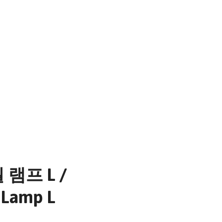
램프 L /
 Lamp L