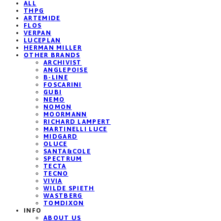
ALL
THPG
ARTEMIDE
FLOS
VERPAN
LUCEPLAN
HERMAN MILLER
OTHER BRANDS
ARCHIVIST
ANGLEPOISE
B-LINE
FOSCARINI
GUBI
NEMO
NOMON
MOORMANN
RICHARD LAMPERT
MARTINELLI LUCE
MIDGARD
OLUCE
SANTA&COLE
SPECTRUM
TECTA
TECNO
VIVIA
WILDE SPIETH
WASTBERG
TOMDIXON
INFO
ABOUT US