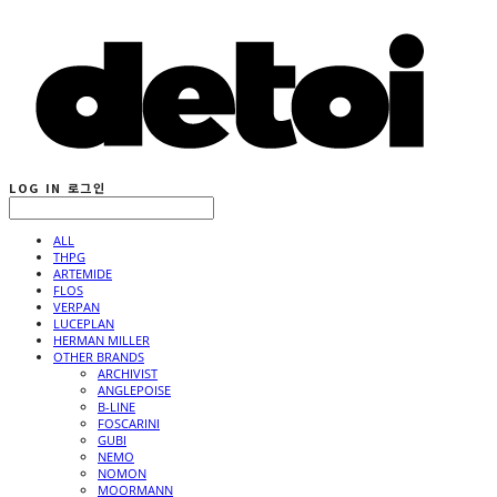
LOG IN
로그인
ALL
THPG
ARTEMIDE
FLOS
VERPAN
LUCEPLAN
HERMAN MILLER
OTHER BRANDS
ARCHIVIST
ANGLEPOISE
B-LINE
FOSCARINI
GUBI
NEMO
NOMON
MOORMANN