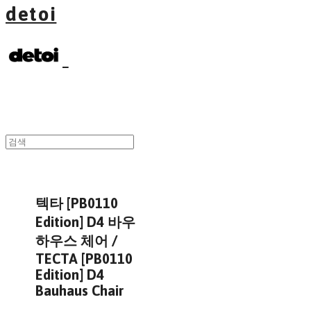
detoi
텍타 [PB0110
Edition] D4 바우
하우스 체어 /
TECTA [PB0110
Edition] D4
Bauhaus Chair